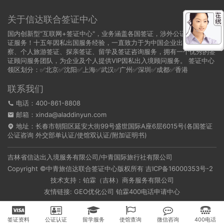
关于信达联合签证中心
国内创新型"互联网+签证中心"，业务涵盖各国签证，涉外公证，领事认
证服务！十五年因私出国服务经验，一直致力于为中国企业出国商务考
察、个人旅游签证、探亲签证、留学及签证咨询服务，拥有一个优秀的签
证顾问服务团队，为企业及个人提供VIP因私出入境顾问服务。 签证中心
领区划分：✅北京✅沈阳✅上海✅武汉✅广州✅深圳✅成都✅香港
联系我们
电话：400-861-8808
邮箱：xinda@aladdinyun.com
地址：长春市朝阳区延安大街99号盛世国际A座6层6015号(各国签证
公证咨询 外交部单认证/使馆双认证/附加证明书)
吉林省信达出入境服务有限公司/中青国际旅行社有限公司
Copyright ©中青旅信达联合签证中心版权所有
吉ICP备16000353号-2
技术支持：铂霖（吉林）商务服务有限公司
友情链接:
GEO优化公司
铂霖400电话申请中心
签证资料
公证认证
留学服务
使馆查询
微信咨询
400电话