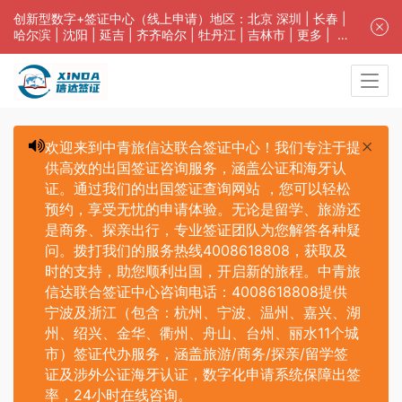
创新型数字+签证中心（线上申请）地区：
北京
深圳
|
长春
|
哈尔滨
|
沈阳
|
延吉
|
齐齐哈尔
| 牡丹江 |
吉林市
| 更多 |
客
服中心
中青旅信达联合签证中心咨询电话：4008618808。专业留学
签证 商务签证 探亲签证 旅游签证 涉外公证 外交部认证 单
（双认证），
海牙认证
。微信一对一咨询：
XinDa8023008
；
免责声明：本站非政府网站，不隶属于大使馆！提供服务机
构：信达出入境服务有限公司/中青国际旅行社有限公司.专
欢迎来到中青旅信达联合签证中心！我们专注于提
业：留学签证 商务签证 探亲签证 旅游签证 涉外公证 外交部
认证 单（双认证），
海牙认证
。
供高效的出国签证咨询服务，涵盖公证和海牙认
证。通过我们的出国签证查询网站 ，您可以轻松
预约，享受无忧的申请体验。无论是留学、旅游还
是商务、探亲出行，专业签证团队为您解答各种疑
问。拨打我们的服务热线4008618808，获取及
时的支持，助您顺利出国，开启新的旅程。中青旅
信达联合签证中心咨询电话：4008618808提供
宁波及浙江（包含：杭州、宁波、温州、嘉兴、湖
州、绍兴、金华、衢州、舟山、台州、丽水11个城
市）签证代办服务，涵盖旅游/商务/探亲/留学签
证及涉外公证海牙认证，数字化申请系统保障出签
率，24小时在线咨询。