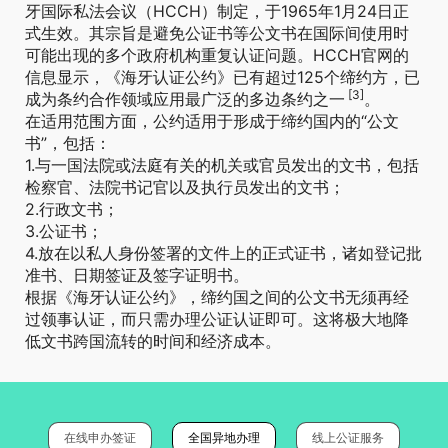
牙国际私法会议（HCCH）制定，于1965年1月24日正
式生效。其宗旨是避免公证书等公文书在国际间使用时
可能出现的多个政府机构重复认证问题。HCCH官网的
信息显示，《海牙认证公约》已有超过125个缔约方，已
[3]
成为条约合作领域应用最广泛的多边条约之一
。
在适用范围方面，公约适用于形成于缔约国内的“公文
书”，包括：
1.与一国法院或法庭有关的机关或官员发出的文书，包括
检察官、法院书记官以及执行员发出的文书；
2.行政文书；
3.公证书；
4.放在以私人身份签署的文件上的正式证书，诸如登记批
准书、日期签证及签字证明书。
根据《海牙认证公约》，缔约国之间的公文书无须再经
过领事认证，而只需办理公证认证即可。这将极大地降
低文书跨国流转的时间和经济成本。
在线申办签证
全国异地办理
线上公证服务