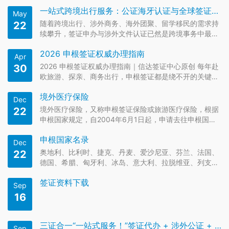
一站式跨境出行服务：公证海牙认证与全球签证办理全解析
May
随着跨境出行、涉外商务、海外团聚、留学移民的需求持
22
续攀升，签证申办与涉外文件认证已然是跨境事务中最核
心、最繁琐的两大环节。各国签证政策动态调整、公证认
2026 申根签证权威办理指南
证流程标准严苛、申根国家要求复杂，让不少个人与企业
Apr
屡屡碰壁。依托创新的互联网+签证中心服务模式，信达
2026 申根签证权威办理指南｜信达签证中心原创 每年赴
30
签证（翻译公证海牙认证…
欧旅游、探亲、商务出行，申根签证都是绕不开的关键环
节。选对国家、备齐材料、算清停留时间，才能一次出
境外医疗保险
签、顺利通行。信达签证中心结合2026 年最新官方政
Dec
策，为你整理零基础、全流程、零踩坑办理攻略，看完直
境外医疗保险，又称申根签证保险或旅游医疗保险，根据
22
接上手办签。 一…
申根国家规定，自2004年6月1日起，申请去往申根国
家，都并须出具境外医疗保险证明，使（领）馆以此作为
申根国家名录
签发申根签证的基本前提。境外医疗保险要求如下（推
Dec
荐：签证申请流程步骤）： 1.境外医疗保险（个人或团体
奥地利、比利时、捷克、丹麦、爱沙尼亚、芬兰、法国、
22
保险）可由申请人在…
德国、希腊、匈牙利、冰岛、意大利、拉脱维亚、列支敦
士登、立陶宛、卢森堡、马耳他、荷兰、挪威、波兰、葡
签证资料下载
萄牙、斯洛伐克、斯洛文尼亚、西班牙、瑞典、瑞士、克
Sep
罗地亚、保加利亚（部分）、罗马尼亚（部分）。推荐：
16
欧洲签证-签证申请流程…
三证合一“一站式服务！”签证代办 + 涉外公证 + 海牙认证，实现全程线上代办服务！
Sep