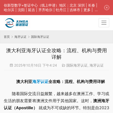
创新型数字+签证中心（线上申请）地区：
北京
深圳
|
长春
|
哈尔滨
|
沈阳
|
延吉
|
齐齐哈尔
| 牡丹江 |
吉林市
| 更多 |
客
服中心
中青旅信达联合签证中心咨询电话：4008618808。专业留学
签证 商务签证 探亲签证 旅游签证 涉外公证 外交部认证 单
（双认证），
海牙认证
。微信一对一咨询：
XinDa8023008
；
免责声明：本站非政府网站，不隶属于大使馆！提供服务机
首页
构：信达出入境服务有限公司/中青国际旅行社有限公司.专
海牙认证
国际海牙认证
业：留学签证 商务签证 探亲签证 旅游签证 涉外公证 外交部
认证 单（双认证），
海牙认证
。
澳大利亚海牙认证全攻略：流程、机构与费用
详解
2025年10月16日 下午4:24
国际海牙认证
,
海牙认证
澳大利亚
海牙认证
全攻略：流程、机构与费用详解
随着国际交流日益频繁，越来越多在澳洲工作、学习或
生活的朋友需要将澳洲文件用于其他国家。这时，
澳洲海牙
认证（Apostille）
 就成为不可或缺的环节。特别是自2023