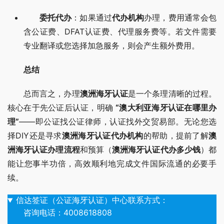
委托代办
：如果通过
代办机构
办理，费用通常会包
含公证费、DFAT认证费、代理服务费等。若文件需要
专业翻译或您选择加急服务，则会产生额外费用。
总结
总而言之，办理
澳洲海牙认证
是一个条理清晰的过程。
核心在于先公证后认证，明确 
“澳大利亚海牙认证在哪里办
理”
——即公证找公证律师，认证找外交贸易部。无论您选
择DIY还是寻求
澳洲海牙认证代办机构
的帮助，提前了解
澳
洲海牙认证办理流程
和预算（
澳洲海牙认证代办多少钱
）都
能让您事半功倍，高效顺利地完成文件国际流通的必要手
续。
信达签证（公证海牙认证）中心联系方式：
咨询电话：4008618808