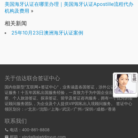
美国海牙认证在哪里办理｜美国海牙认证Apostille流程代办
机构及费用
»
相关新闻
25年10月23日澳洲海牙认证案例
关于信达联合签证中心
国内创新型"互联网+签证中心"，业务涵盖各国签证，涉外公证，领事认
证服务！十五年因私出国服务经验，一直致力于为中国企业出国商务考
察、个人旅游签证、探亲签证、留学及签证咨询服务，拥有一个优秀的签
证顾问服务团队，为企业及个人提供VIP因私出入境顾问服务。 签证中心
领区划分：✅北京✅沈阳✅上海✅武汉✅广州✅深圳✅成都✅香港
联系我们
电话：400-861-8808
邮箱：xinda@aladdinyun.com