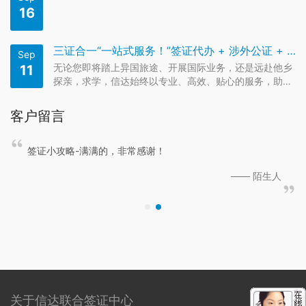
罗地亚、保加利亚（部分）、罗马尼亚（部分）。推荐：
16
欧洲签证-签证申请流程…
三证合一“一站式服务！”签证代办 + 涉外公证 + 海牙认证，实现全程线上代办服务！
Sep
无论您即将踏上异国旅途、开展国际业务，还是远赴他乡
11
探亲，求学，信达始终以专业、高效、贴心的服务，助您
轻松跨越国界，走向世界！ 我们隆重推出“三证合一”一站
式服务，整合各国签证代办 + 涉外公证 + 海牙认证，真
客户留言
正实现“全网受理、全程代办、省心省力！
己申
签证小攻略-满满的，非常感谢！
—— 陌生人
关于信达联合签证中心