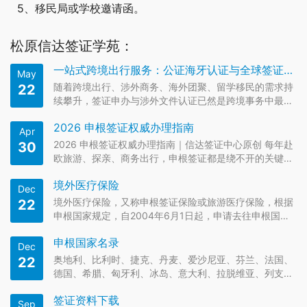
5、移民局或学校邀请函。
松原信达签证学苑：
一站式跨境出行服务：公证海牙认证与全球签证办理全解析
May
随着跨境出行、涉外商务、海外团聚、留学移民的需求持
22
续攀升，签证申办与涉外文件认证已然是跨境事务中最核
心、最繁琐的两大环节。各国签证政策动态调整、公证认
2026 申根签证权威办理指南
证流程标准严苛、申根国家要求复杂，让不少个人与企业
Apr
屡屡碰壁。依托创新的互联网+签证中心服务模式，信达
2026 申根签证权威办理指南｜信达签证中心原创 每年赴
30
签证（翻译公证海牙认证…
欧旅游、探亲、商务出行，申根签证都是绕不开的关键环
节。选对国家、备齐材料、算清停留时间，才能一次出
境外医疗保险
签、顺利通行。信达签证中心结合2026 年最新官方政
Dec
策，为你整理零基础、全流程、零踩坑办理攻略，看完直
境外医疗保险，又称申根签证保险或旅游医疗保险，根据
22
接上手办签。 一…
申根国家规定，自2004年6月1日起，申请去往申根国
家，都并须出具境外医疗保险证明，使（领）馆以此作为
申根国家名录
签发申根签证的基本前提。境外医疗保险要求如下（推
Dec
荐：签证申请流程步骤）： 1.境外医疗保险（个人或团体
奥地利、比利时、捷克、丹麦、爱沙尼亚、芬兰、法国、
22
保险）可由申请人在…
德国、希腊、匈牙利、冰岛、意大利、拉脱维亚、列支敦
士登、立陶宛、卢森堡、马耳他、荷兰、挪威、波兰、葡
签证资料下载
萄牙、斯洛伐克、斯洛文尼亚、西班牙、瑞典、瑞士、克
Sep