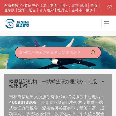
创新型数字+签证中心（线上申请）地区：
北京
深圳
|
长春
|
哈尔滨
|
沈阳
|
延吉
|
齐齐哈尔
| 牡丹江 |
吉林市
| 更多 |
客
服中心
中青旅信达联合签证中心咨询电话：4008618808。专业留学
签证 商务签证 探亲签证 旅游签证 涉外公证 外交部认证 单
（双认证），
海牙认证
。微信一对一咨询：
XinDa8023008
；
免责声明：本站非政府网站，不隶属于大使馆！提供服务机
构：信达出入境服务有限公司/中青国际旅行社有限公司.专
业：留学签证 商务签证 探亲签证 旅游签证 涉外公证 外交部
认证 单（双认证），
海牙认证
。
松原签证机构：一站式签证办理服务，让您
快速出行
吉林省信达出入境服务有限公司咨询服务中心电话：
4008618808
，长春专业签证代办机构，提供一站
式签证办理服务，涵盖各类签证类型，经验丰富，成
功率高，助您轻松出行，数字化先行，个人信息安全