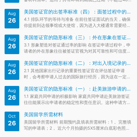
月）美国10年签证的中国公民。详细指导您如何准备并提
美国签证官的出签率标准（四）：面签过程中的注意事项
交申请，省时省力，助您顺利续签美国签证。
Aug
4.1 排队环节的等待与准备 在前往签证面试的当天，确保
26
你提前到达领事馆或大使馆，因为进入大楼通常需要经过
安全检查，这可能需要一些时间。排队时，保持冷静，不
美国签证官的隐形标准（三）：外在形象在签证面签申请中的作用
要显得过于紧张或焦虑。随身携带所有必要的文件，如预
Aug
约确认信、护照、DS-160确认页等，并确保它们都整齐
3.1 形象塑造对签证通过率的影响 在签证申请过程中，申
26
有序。在此阶…
请者的外在形象往往被签证官视为对其可靠性和可信度的
一个重要指标。一个整洁、专业且自信的形象能传达出申
美国签证官的隐形标准（二）：对出入境记录的考量
请者对申请的认真态度，以及其对自身行程的严肃考虑。
Aug
签证官在短时间内需要对申请人做出判断，因此，良好的
2.1 其他国家出行记录的重要性签证官在评估签证申请
26
形象可能成为申请…
时，会考察申请人过去的国际旅行经历，因为这在一定程
度上反映了申请者的国际经验和对国际规则的理解。多次
美国签证官的隐形标准（一）：赴美旅游申请的家庭优势
且无不良记录的出境旅行，如欧洲、澳洲或亚洲其他国家
Aug
的旅游，能展现申请者的全球公民意识，暗示其对国际旅
1.1 家庭共同申请的积极影响 家庭共同申请赴美旅游签证
26
行规则的熟悉，以及对…
往往能展示出申请者的稳定性和责任意识。这种申请方式
表明申请人有稳定的家庭关系，有家人的支持和陪伴，降
美国留学所需材料
低了在美国滞留或非法工作的可能性。家庭成员一同旅行
Oct
也体现了共享家庭时光和增进亲情的愿望，签证官可能会
美国留学所需材料 前期预约及填表所需材料：1， 完整填
26
认为这样的旅行目…
写的申请表；2， 近六个月拍摄的5X5厘米白底彩色照片
电子版；3， 身份证，护照首页扫描件；4， 曾经获得美