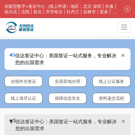
创新型数字+签证中心（线上申请）地区：
北京
深圳
|
长春
|
哈尔滨
|
沈阳
|
延吉
|
齐齐哈尔
| 牡丹江 |
吉林市
| 更多 |
客
服中心
中青旅信达联合签证中心咨询电话：4008618808。专业留学
签证 商务签证 探亲签证 旅游签证 涉外公证 外交部认证 单
（双认证），
海牙认证
。微信一对一咨询：
XinDa8023008
；
免责声明：本站非政府网站，不隶属于大使馆！提供服务机
构：信达出入境服务有限公司/中青国际旅行社有限公司.专
业：留学签证 商务签证 探亲签证 旅游签证 涉外公证 外交部
认证 单（双认证），
信达签证中心：美国签证一站式服务，专业解决
海牙认证
。
您的出国需求
在线申办签证
全国异地办理
线上公证服务
线上海牙认证
保障信息安全
资料递交流程
信达签证中心：美国签证一站式服务，专业解决
您的出国需求