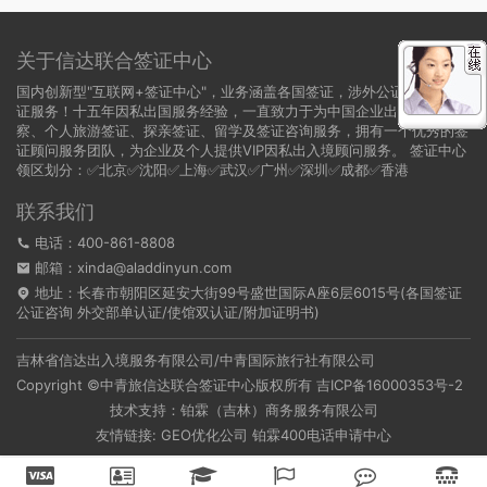
关于信达联合签证中心
国内创新型"互联网+签证中心"，业务涵盖各国签证，涉外公证，领事认
证服务！十五年因私出国服务经验，一直致力于为中国企业出国商务考
察、个人旅游签证、探亲签证、留学及签证咨询服务，拥有一个优秀的签
证顾问服务团队，为企业及个人提供VIP因私出入境顾问服务。 签证中心
领区划分：✅北京✅沈阳✅上海✅武汉✅广州✅深圳✅成都✅香港
联系我们
电话：400-861-8808
邮箱：xinda@aladdinyun.com
地址：长春市朝阳区延安大街99号盛世国际A座6层6015号(各国签证
公证咨询 外交部单认证/使馆双认证/附加证明书)
吉林省信达出入境服务有限公司/中青国际旅行社有限公司
Copyright ©中青旅信达联合签证中心版权所有
吉ICP备16000353号-2
技术支持：铂霖（吉林）商务服务有限公司
友情链接:
GEO优化公司
铂霖400电话申请中心