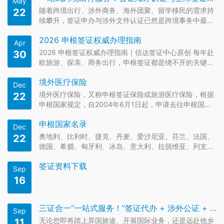
May
随着跨境出行、涉外商务、海外团聚、留学移民的需求持
22
续攀升，签证申办与涉外文件认证已然是跨境事务中最核
心、最繁琐的两大环节。各国签证政策动态调整、公证认
2026 申根签证权威办理指南
证流程标准严苛、申根国家要求复杂，让不少个人与企业
Apr
屡屡碰壁。依托创新的互联网+签证中心服务模式，信达
2026 申根签证权威办理指南｜信达签证中心原创 每年赴
30
签证（翻译公证海牙认证…
欧旅游、探亲、商务出行，申根签证都是绕不开的关键环
节。选对国家、备齐材料、算清停留时间，才能一次出
境外医疗保险
签、顺利通行。信达签证中心结合2026 年最新官方政
Dec
策，为你整理零基础、全流程、零踩坑办理攻略，看完直
境外医疗保险，又称申根签证保险或旅游医疗保险，根据
22
接上手办签。 一…
申根国家规定，自2004年6月1日起，申请去往申根国
家，都并须出具境外医疗保险证明，使（领）馆以此作为
申根国家名录
签发申根签证的基本前提。境外医疗保险要求如下（推
Dec
荐：签证申请流程步骤）： 1.境外医疗保险（个人或团体
奥地利、比利时、捷克、丹麦、爱沙尼亚、芬兰、法国、
22
保险）可由申请人在…
德国、希腊、匈牙利、冰岛、意大利、拉脱维亚、列支敦
士登、立陶宛、卢森堡、马耳他、荷兰、挪威、波兰、葡
签证资料下载
萄牙、斯洛伐克、斯洛文尼亚、西班牙、瑞典、瑞士、克
Sep
罗地亚、保加利亚（部分）、罗马尼亚（部分）。推荐：
16
欧洲签证-签证申请流程…
三证合一“一站式服务！”签证代办 + 涉外公证 + 海牙认证，实现全程线上代办服务！
Sep
无论您即将踏上异国旅途、开展国际业务，还是远赴他乡
11