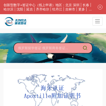
创新型数字+签证中心（线上申请）地区：
北京
深圳
|
长春
|
哈尔滨
|
沈阳
|
延吉
|
齐齐哈尔
| 牡丹江 |
吉林市
| 更多 |
客
服中心
中青旅信达联合签证中心咨询电话：4008618808。专业留学
签证 商务签证 探亲签证 旅游签证 涉外公证 外交部认证 单
（双认证），
海牙认证
。微信一对一咨询：
XinDa8023008
；
免责声明：本站非政府网站，不隶属于大使馆！提供服务机
构：信达出入境服务有限公司/中青国际旅行社有限公司.专
业：留学签证 商务签证 探亲签证 旅游签证 涉外公证 外交部
认证 单（双认证），
海牙认证
。